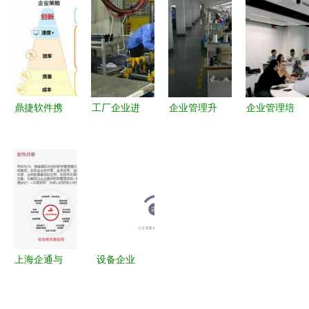
管理办法及
规范到实践
业管理中的
供应链管理
其企业管理
核心价值
的创新实践
路径探析
鼎捷软件携
工厂企业进
企业管理升
企业管理培
手研华科
行品质管理
级丨服装工
训软件推荐
技，共拓
改善的三大
厂里影响效
数字化时代
WebAccess
思路要点
率的原因及
提升组织效
物联产业新
解决办法
能的关键工
生态
具
上海企通与
设备企业
用友NC 赋
ERP人事管
能大型企业
理系统 泛