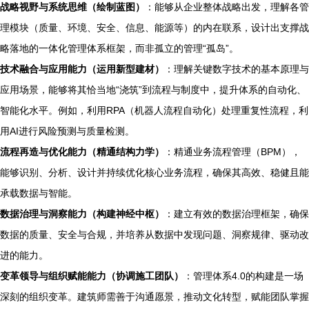
战略视野与系统思维（绘制蓝图）
：能够从企业整体战略出发，理解各管
理模块（质量、环境、安全、信息、能源等）的内在联系，设计出支撑战
略落地的一体化管理体系框架，而非孤立的管理“孤岛”。
技术融合与应用能力（运用新型建材）
：理解关键数字技术的基本原理与
应用场景，能够将其恰当地“浇筑”到流程与制度中，提升体系的自动化、
智能化水平。例如，利用RPA（机器人流程自动化）处理重复性流程，利
用AI进行风险预测与质量检测。
流程再造与优化能力（精通结构力学）
：精通业务流程管理（BPM），
能够识别、分析、设计并持续优化核心业务流程，确保其高效、稳健且能
承载数据与智能。
数据治理与洞察能力（构建神经中枢）
：建立有效的数据治理框架，确保
数据的质量、安全与合规，并培养从数据中发现问题、洞察规律、驱动改
进的能力。
变革领导与组织赋能能力（协调施工团队）
：管理体系4.0的构建是一场
深刻的组织变革。建筑师需善于沟通愿景，推动文化转型，赋能团队掌握