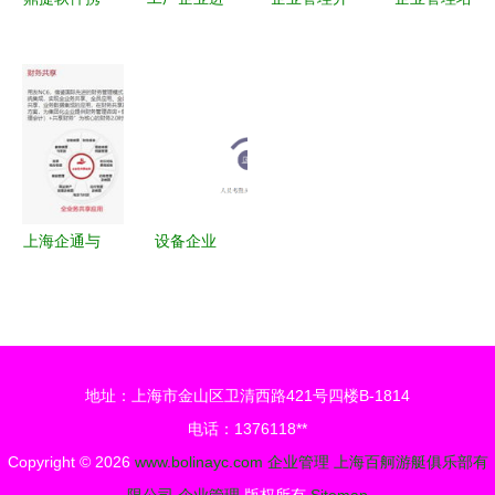
手研华科
行品质管理
级丨服装工
训软件推荐
技，共拓
改善的三大
厂里影响效
数字化时代
WebAccess
思路要点
率的原因及
提升组织效
物联产业新
解决办法
能的关键工
生态
具
上海企通与
设备企业
用友NC 赋
ERP人事管
能大型企业
理系统 泛
管理的数字
普软件助力
化引擎
企业管理精
地址：上海市金山区卫清西路421号四楼B-1814
细化
电话：1376118**
Copyright © 2026
www.bolinayc.com
企业管理
上海百舸游艇俱乐部有
限公司
企业管理
版权所有
Sitemap