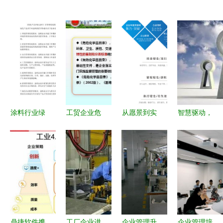
涂料行业绿
工贸企业危
从愿景到实
智慧驱动，
色工厂与绿
险化学品安
践 企业文
生态共赢
色产品认定
全管理 从
化在现代企
海尔采购与
管理办法及
规范到实践
业管理中的
供应链管理
其企业管理
核心价值
的创新实践
路径探析
鼎捷软件携
工厂企业进
企业管理升
企业管理培